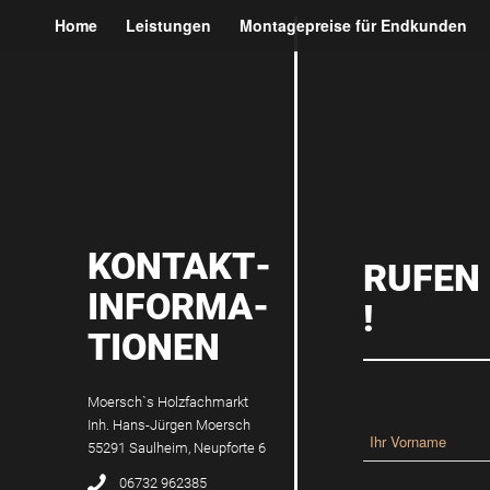
Home
Leistungen
Montagepreise für Endkunden
KONTAKT­­
RUFEN 
INFORMA­
!
TIONEN
Moersch`s Holzfachmarkt
Inh. Hans-Jürgen Moersch
55291 Saulheim, Neupforte 6
06732 962385