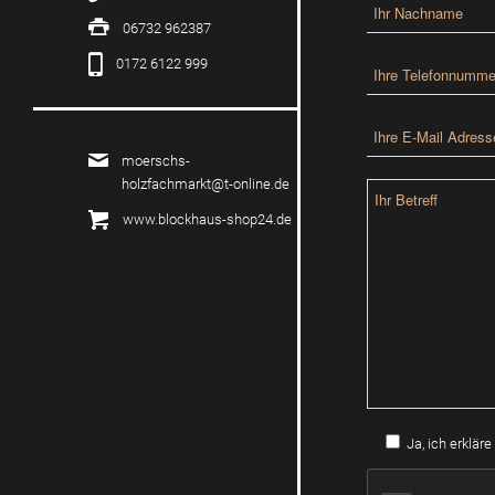
06732 962387
0172 6122 999
moerschs-
holzfachmarkt@t-online.de
www.blockhaus-shop24.de
Ja, ich erklär