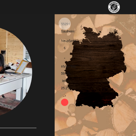
55291
Saulheim
Neupforte
6
“
style=“top:
59.8%;
left:
25.2%;
„>
1