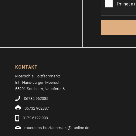
KONTAKT
Moersch`s Holzfachmarkt
Inh. Hans-Jürgen Moersch
55291 Saulheim, Neupforte 6
06732 962385
06732 962387
0172 6122 999
moerschs-holzfachmarkt@t-online.de