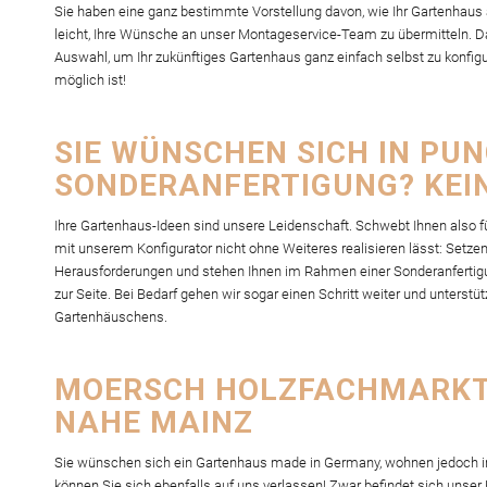
Sie haben eine ganz bestimmte Vorstellung davon, wie Ihr Gartenhaus
leicht, Ihre Wünsche an unser Montageservice-Team zu übermitteln. D
Auswahl, um Ihr zukünftiges Gartenhaus ganz einfach selbst zu konfigu
möglich ist!
SIE WÜNSCHEN SICH IN PU
SONDERANFERTIGUNG? KEI
Ihre Gartenhaus-Ideen sind unsere Leidenschaft. Schwebt Ihnen also fü
mit unserem Konfigurator nicht ohne Weiteres realisieren lässt: Setze
Herausforderungen und stehen Ihnen im Rahmen einer Sonderanfertigun
zur Seite. Bei Bedarf gehen wir sogar einen Schritt weiter und unterstü
Gartenhäuschens.
MOERSCH HOLZFACHMARKT:
NAHE MAINZ
Sie wünschen sich ein Gartenhaus made in Germany, wohnen jedoch in Ö
können Sie sich ebenfalls auf uns verlassen! Zwar befindet sich unse