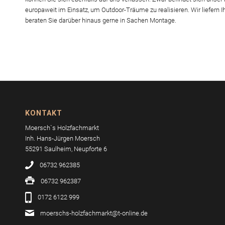
europaweit im Einsatz, um Outdoor-Träume zu realisieren. Wir liefern
beraten Sie darüber hinaus gerne in Sachen Montage.
KONTAKT
Moersch`s Holzfachmarkt
Inh. Hans-Jürgen Moersch
55291 Saulheim, Neupforte 6
06732 962385
06732 962387
0172 6122 999
moerschs-holzfachmarkt@t-online.de