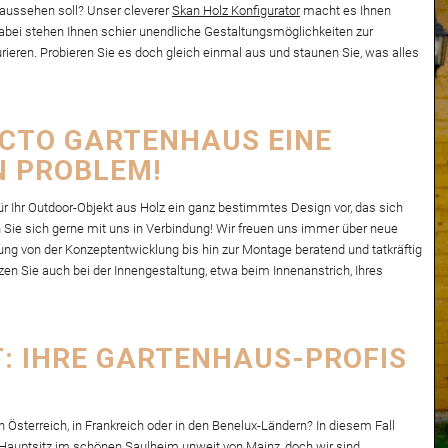
 aussehen soll? Unser cleverer
Skan Holz Konfigurator
macht es Ihnen
abei stehen Ihnen schier unendliche Gestaltungsmöglichkeiten zur
rieren. Probieren Sie es doch gleich einmal aus und staunen Sie, was alles
NCTO GARTENHAUS EINE
N PROBLEM!
r Ihr Outdoor-Objekt aus Holz ein ganz bestimmtes Design vor, das sich
n Sie sich gerne mit uns in Verbindung! Wir freuen uns immer über neue
g von der Konzeptentwicklung bis hin zur Montage beratend und tatkräftig
tzen Sie auch bei der Innengestaltung, etwa beim Innenanstrich, Ihres
 IHRE GARTENHAUS-PROFIS
sterreich, in Frankreich oder in den Benelux-Ländern? In diesem Fall
r Hauptsitz im schönen Saulheim unweit von Mainz, doch wir sind