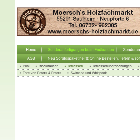
Home
Sonderanfertigungen beim Endkunden
Sonderan
AGB
Neu Sorglospaket heißt: Online Bestellen, liefern & so
Pool
Blockhäuser
Terrassen
Terrassenüberdachungen
Tore von Peters & Peters
Swimspa und Whirlpools